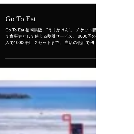
Go To Eat
Go To Eat 福岡県版、”うまかけん”。 チケット購入
で食事券として使える割引サービス。 8000円の購
入で10000円、２セットまで。 当店の会計で利用
開始。 公式サイト https://umakaken-fukuoka.jp