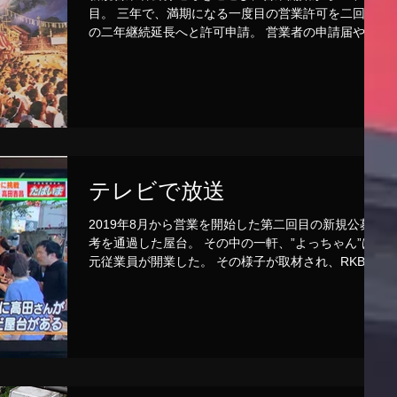
目。 三年で、満期になる一度目の営業許可を二回目
の二年継続延長へと許可申請。 営業者の申請届や納
税証明などを福岡市役所のまつり振興課に提出。 選
定委員会の選考により、市長に決定される。
テレビで放送
2019年8月から営業を開始した第二回目の新規公募選
考を通過した屋台。 その中の一軒、”よっちゃん”は
元従業員が開業した。 その様子が取材され、RKB毎
日放送の”今日感テレビ”で放送された。