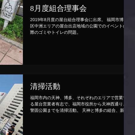
8月度組合理事会
2019年8月度の屋台組合理事会に出席。 福岡市博多
区中洲エリアの屋台出店地域の公園でのイベントの
際のゴミやトイレの問題。
清掃活動
福岡市内の天神、博多、それぞれのエリアで営業す
る屋台営業者有志で、福岡市役所から天神西通り、
警固公園までを清掃活動。 天神と博多の組合、新規
公募と既存の枠を越えた福岡市の屋台としての取り
組み。 今後も定期的に続けていく。