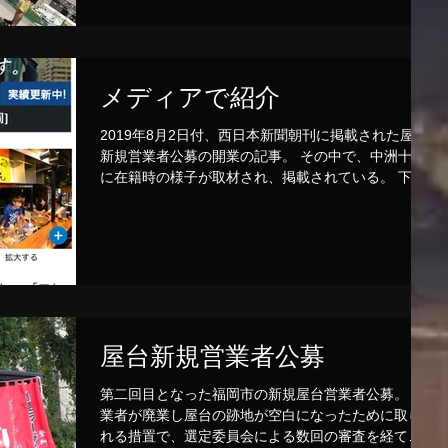
メディアで紹介
2019年8月2日付、西日本新聞朝刊に掲載された屋台
新規営業者公募の開業の記事。 その中で、中洲十番
に在籍時の様子が取材され、掲載されている。 下記
はその記事へのアドレス。 ↓
https://www.nishinippon.co.jp/item/n/532055/
屋台新規営業者公募
第二回目となった福岡市の新規屋台営業者公募。 営
業者が廃業し屋台の跡地が空白になったために取ら
れる措置で、選定委員会による数回の審査を経て、