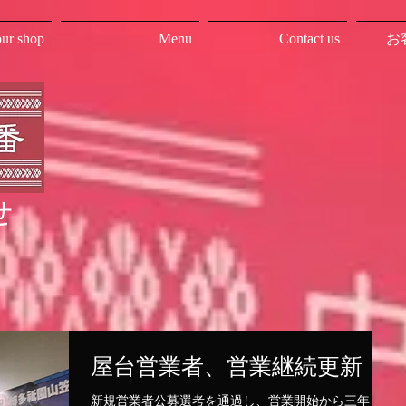
ur shop
Menu
Contact us
お
せ
屋台営業者、営業継続更新
新規営業者公募選考を通過し、営業開始から三年