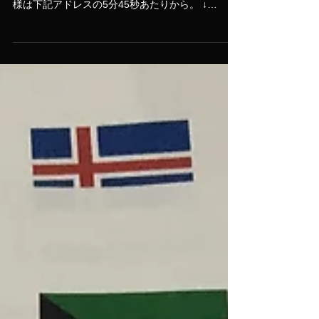
先日、当店にて収録が行われた関西テレビの番
組、”矢部＆宮川の話ぐらい聞くでぇ”。 放送の模
様は下記アドレスの5分45秒あたりから。 ↓
https://www.dailymotion.com/video/x74q4i6