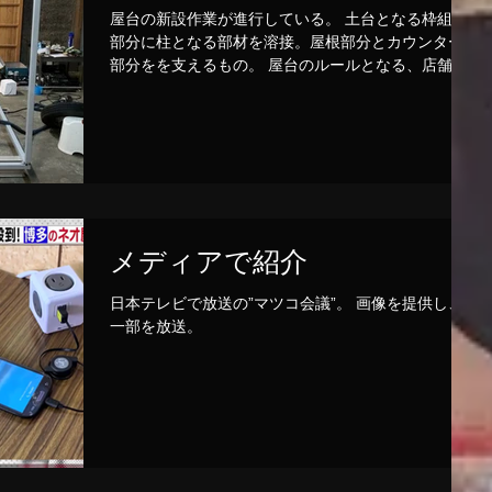
屋台の新設作業が進行している。 土台となる枠組み
部分に柱となる部材を溶接。屋根部分とカウンター
部分をを支えるもの。 屋台のルールとなる、店舗と
して拡げた際に2.5m×3m以内に収める、基礎となる
部分。 次回は下部に移動を可能とする車輪部分を取
付予定。
メディアで紹介
日本テレビで放送の”マツコ会議”。 画像を提供し、
一部を放送。