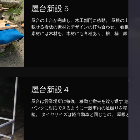
屋台新設５
屋台の土台が完成し、木工部門に移動。 屋根の上に
載せる看板の素材とデザインの打ち合わせ。 看板の
素材には木材を。木材にも各種あり、檜、楠、銀杏
など様々。
屋台新設４
屋台は営業場所に毎晩、移動と撤去を繰り返す 急な
パンクに対応できるように一般車両の足廻りを移
植。 タイヤサイズは軽自動車と同じもの。 屋根と天
井を支える部分、カウンターを支える部分が完成。
塗装後に木工担当へ移動。