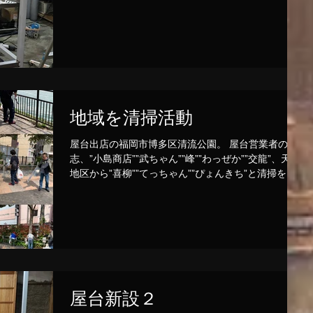
地域を清掃活動
屋台出店の福岡市博多区清流公園。 屋台営業者の有
志、”小島商店””武ちゃん””峰””わっぜか””交龍”、天神
地区から”喜柳””てっちゃん””ぴょんきち”と清掃を行
った。 今後も定期的に活動を続ける。
屋台新設２