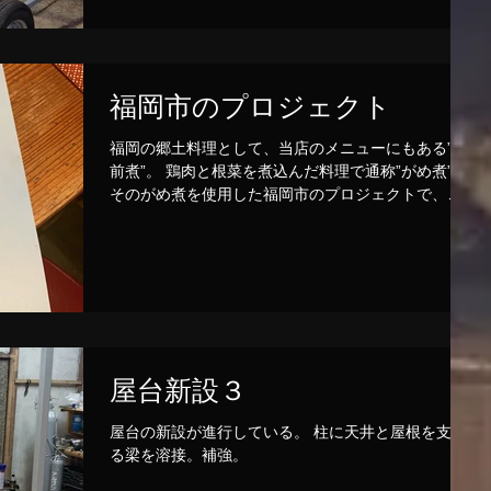
福岡市のプロジェクト
福岡の郷土料理として、当店のメニューにもある”筑
前煮”。 鶏肉と根菜を煮込んだ料理で通称”がめ煮”。
そのがめ煮を使用した福岡市のプロジェクトで、福
岡市の中学校の家庭科の授業でがめ煮を、調理実習
でスタートさせる。 その授業時の導入ムービーの撮
影が行われ、配信されている。...
屋台新設３
屋台の新設が進行している。 柱に天井と屋根を支え
る梁を溶接。補強。