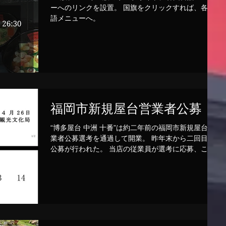
ーへのリンクを設置。 国旗をクリックすれば、各言
語メニューへ。
福岡市新規屋台営業者公募
“博多屋台 中洲 十番”は約二年前の福岡市新規屋台営
業者公募選考を通過して開業。 昨年末から二回目の
公募が行われた。 当店の従業員が選考に応募、この
度、選考を通過し、営業者として8月以降に開業す
る。