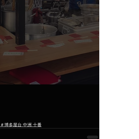
＃博多屋台 中洲 十番