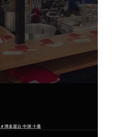
＃博多屋台 中洲 十番