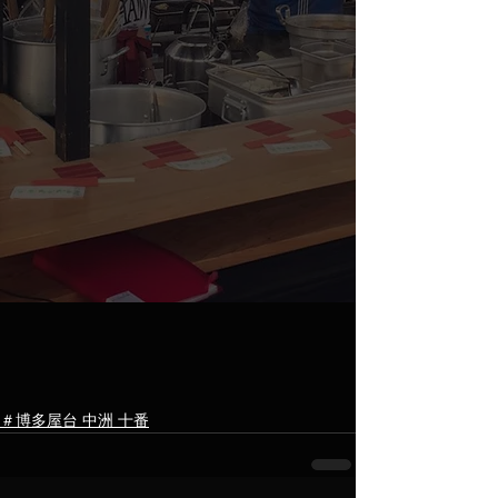
＃博多屋台 中洲 十番