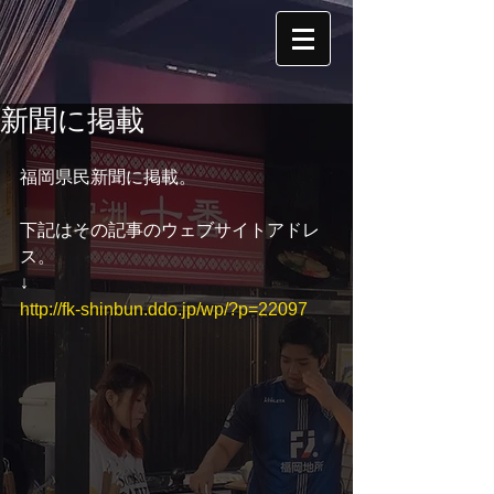
新聞に掲載
福岡県民新聞に掲載。
下記はその記事のウェブサイトアドレ
ス。
↓
http://fk-shinbun.ddo.jp/wp/?p=22097