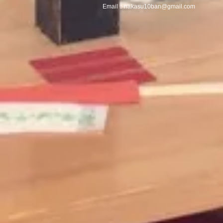
Email：
nakasu10ban@gmail.com