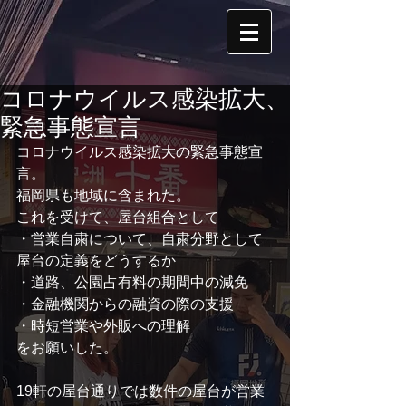
コロナウイルス感染拡大、
緊急事態宣言
コロナウイルス感染拡大の緊急事態宣
言。
福岡県も地域に含まれた。
これを受けて、屋台組合として
・営業自粛について、自粛分野として
屋台の定義をどうするか
・道路、公園占有料の期間中の減免
・金融機関からの融資の際の支援
・時短営業や外販への理解
をお願いした。
19軒の屋台通りでは数件の屋台が営業